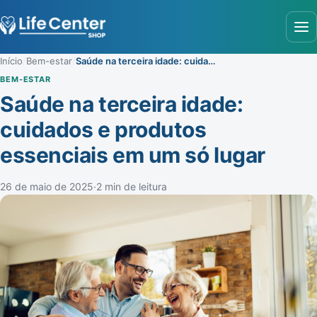
Abr
Início
/
Bem-estar
/
Saúde na terceira idade: cuidados e produtos essenciais em um só lugar
BEM-ESTAR
Saúde na terceira idade:
cuidados e produtos
essenciais em um só lugar
26 de maio de 2025
·
2 min de leitura