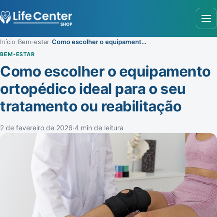
Abr
Início
/
Bem-estar
/
Como escolher o equipamento ortopédico ideal para o seu tratamento ou reabilitação
BEM-ESTAR
Como escolher o equipamento
ortopédico ideal para o seu
tratamento ou reabilitação
2 de fevereiro de 2026
·
4 min de leitura