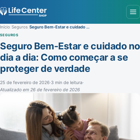
Abr
Início
/
Seguros
/
Seguro Bem-Estar e cuidado no dia a dia: Como começar a se proteger de verdade
SEGUROS
Seguro Bem-Estar e cuidado no
dia a dia: Como começar a se
proteger de verdade
25 de fevereiro de 2026
·
3 min de leitura
·
Atualizado em 26 de fevereiro de 2026