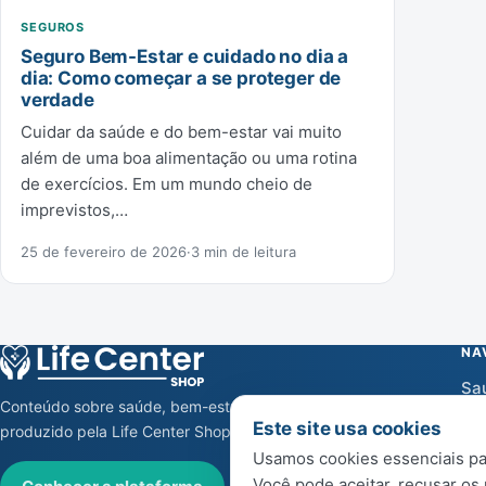
SEGUROS
Seguro Bem-Estar e cuidado no dia a
dia: Como começar a se proteger de
verdade
Cuidar da saúde e do bem-estar vai muito
além de uma boa alimentação ou uma rotina
de exercícios. Em um mundo cheio de
imprevistos,…
25 de fevereiro de 2026
·
3 min de leitura
NA
Sa
Conteúdo sobre saúde, bem-estar e cuidado,
Be
Este site usa cookies
produzido pela Life Center Shop.
Usamos cookies essenciais par
No
Você pode aceitar, recusar os