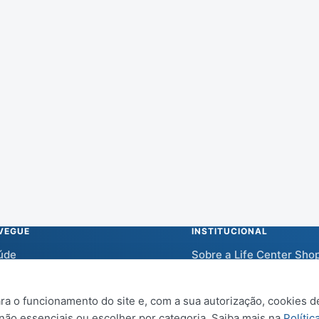
VEGUE
INSTITUCIONAL
úde
Sobre a Life Center Sho
m-estar
Central de Ajuda
a o funcionamento do site e, com a sua autorização, cookies de
vidades
Política de Privacidade
 não essenciais ou escolher por categoria. Saiba mais na
Polític