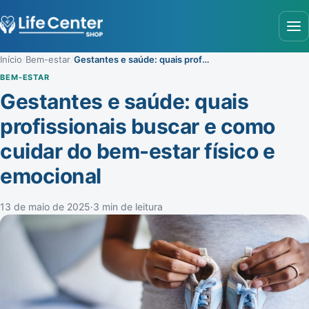
Abr
Início
/
Bem-estar
/
Gestantes e saúde: quais profissionais buscar e como cuidar do bem-estar físico e emocional
BEM-ESTAR
Gestantes e saúde: quais
profissionais buscar e como
cuidar do bem-estar físico e
emocional
13 de maio de 2025
·
3 min de leitura