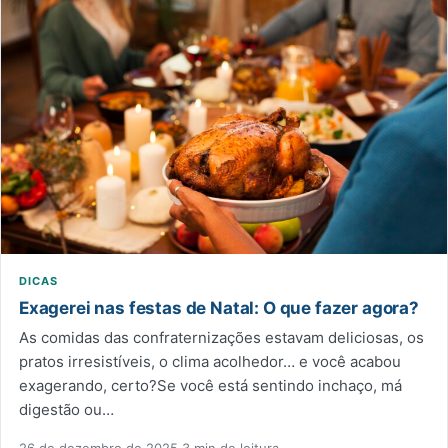
DICAS
Exagerei nas festas de Natal: O que fazer agora?
As comidas das confraternizações estavam deliciosas, os
pratos irresistíveis, o clima acolhedor… e você acabou
exagerando, certo?Se você está sentindo inchaço, má
digestão ou…
26 de dezembro de 2025
·
3 min de leitura