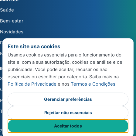
Saúde
Bem-estar
Novidades
Dicas
Este site usa cookies
Notícias
Usamos cookies essenciais para o funcionamento do
site e, com a sua autorização, cookies de análise e de
INSTITUCIONAL
publicidade. Você pode aceitar, recusar os não
essenciais ou escolher por categoria. Saiba mais na
Sobre a Life Center Shop
Política de Privacidade
e nos
Termos e Condições
.
Central de Ajuda
Gerenciar preferências
Política de Privacidade
Termos e Condições de Uso
Rejeitar não essenciais
Aceitar todos
2026 Life Center Blog. Todos os direitos reservados.
·