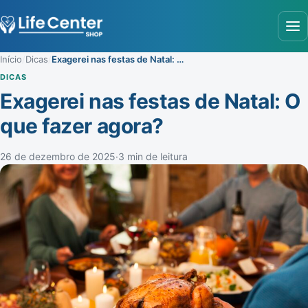
Abr
Início
/
Dicas
/
Exagerei nas festas de Natal: O que fazer agora?
DICAS
Exagerei nas festas de Natal: O
que fazer agora?
26 de dezembro de 2025
·
3 min de leitura