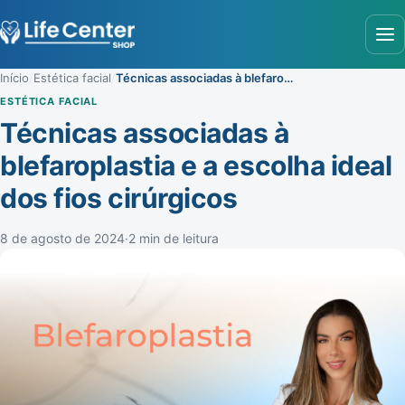
Abr
Início
/
Estética facial
/
Técnicas associadas à blefaroplastia e a escolha ideal dos fios cirúrgicos
ESTÉTICA FACIAL
Técnicas associadas à
blefaroplastia e a escolha ideal
dos fios cirúrgicos
8 de agosto de 2024
·
2 min de leitura