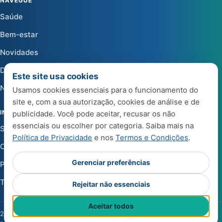
NAVEGUE
Saúde
Bem-estar
Novidades
Dicas
Este site usa cookies
Notícias
Usamos cookies essenciais para o funcionamento do
site e, com a sua autorização, cookies de análise e de
INSTITUCIONAL
publicidade. Você pode aceitar, recusar os não
essenciais ou escolher por categoria. Saiba mais na
Sobre a Life Center Shop
Política de Privacidade
e nos
Termos e Condições
.
Central de Ajuda
Gerenciar preferências
Política de Privacidade
Termos e Condições de Uso
Rejeitar não essenciais
Aceitar todos
2026 Life Center Blog. Todos os direitos reservados.
·