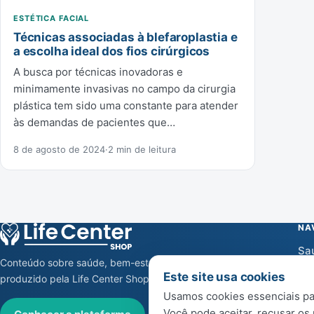
ESTÉTICA FACIAL
Técnicas associadas à blefaroplastia e
a escolha ideal dos fios cirúrgicos
A busca por técnicas inovadoras e
minimamente invasivas no campo da cirurgia
plástica tem sido uma constante para atender
às demandas de pacientes que…
8 de agosto de 2024
·
2 min de leitura
NA
Sa
Conteúdo sobre saúde, bem-estar e cuidado,
Be
Este site usa cookies
produzido pela Life Center Shop.
Usamos cookies essenciais par
No
Você pode aceitar, recusar os