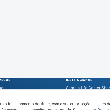
VEGUE
INSTITUCIONAL
úde
Sobre a Life Center Sho
m-estar
Central de Ajuda
a o funcionamento do site e, com a sua autorização, cookies de
vidades
Política de Privacidade
 não essenciais ou escolher por categoria. Saiba mais na
Polític