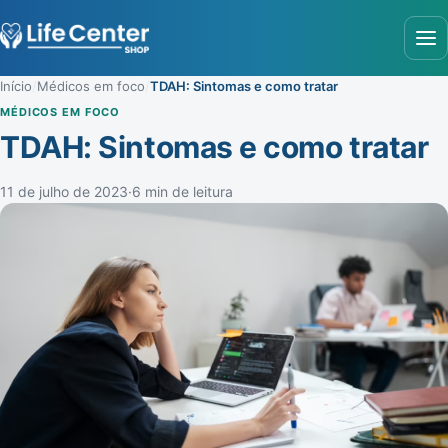
Abr
Início
/
Médicos em foco
/
TDAH: Sintomas e como tratar
MÉDICOS EM FOCO
TDAH: Sintomas e como tratar
11 de julho de 2023
·
6 min de leitura