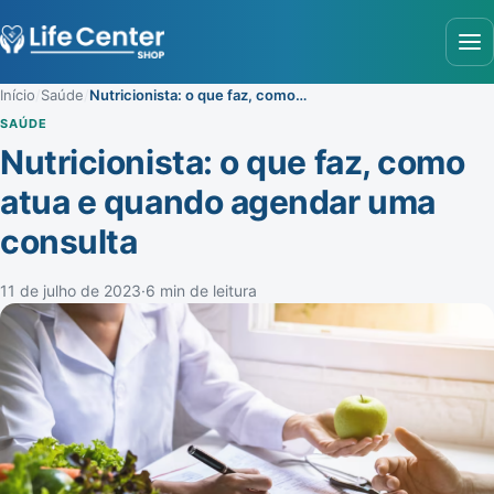
Abr
Início
/
Saúde
/
Nutricionista: o que faz, como atua e quando agendar uma consulta
SAÚDE
Nutricionista: o que faz, como
atua e quando agendar uma
consulta
11 de julho de 2023
·
6 min de leitura