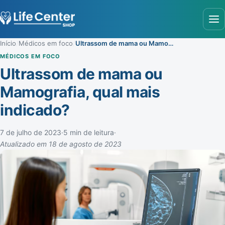
Abr
Início
/
Médicos em foco
/
Ultrassom de mama ou Mamografia, qual mais indicado?
MÉDICOS EM FOCO
Ultrassom de mama ou
Mamografia, qual mais
indicado?
7 de julho de 2023
·
5 min de leitura
·
Atualizado em 18 de agosto de 2023