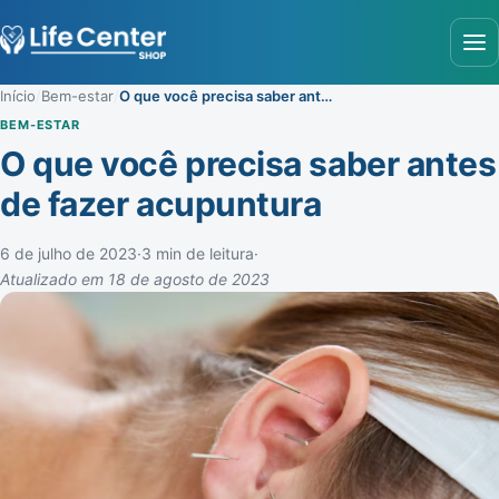
Abr
Início
/
Bem-estar
/
O que você precisa saber antes de fazer acupuntura
BEM-ESTAR
O que você precisa saber antes
de fazer acupuntura
6 de julho de 2023
·
3 min de leitura
·
Atualizado em 18 de agosto de 2023