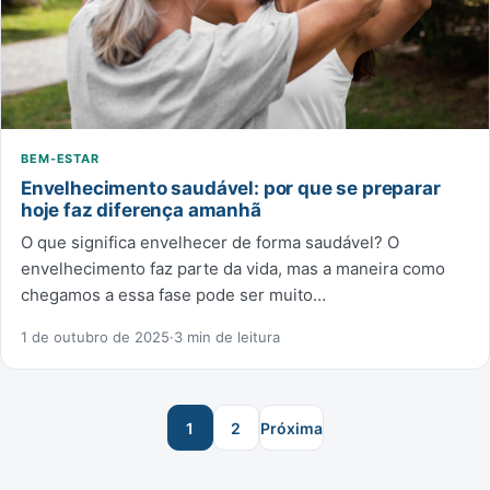
BEM-ESTAR
Envelhecimento saudável: por que se preparar
hoje faz diferença amanhã
O que significa envelhecer de forma saudável? O
envelhecimento faz parte da vida, mas a maneira como
chegamos a essa fase pode ser muito…
1 de outubro de 2025
·
3 min de leitura
Navegação das matérias
1
2
Próxima