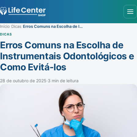
Abr
Início
/
Dicas
/
Erros Comuns na Escolha de Instrumentais Odontológicos e Como Evitá-los
DICAS
Erros Comuns na Escolha de
Instrumentais Odontológicos e
Como Evitá-los
28 de outubro de 2025
·
3 min de leitura