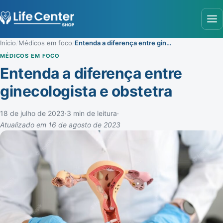
Abr
Início
/
Médicos em foco
/
Entenda a diferença entre ginecologista e obstetra
MÉDICOS EM FOCO
Entenda a diferença entre
ginecologista e obstetra
18 de julho de 2023
·
3 min de leitura
·
Atualizado em 16 de agosto de 2023