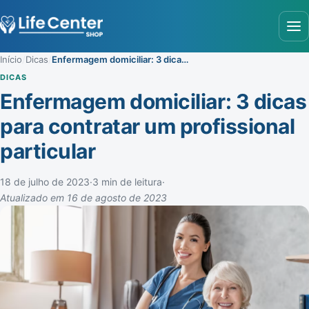
Abr
Início
/
Dicas
/
Enfermagem domiciliar: 3 dicas para contratar um profissional particular
DICAS
Enfermagem domiciliar: 3 dicas
para contratar um profissional
particular
18 de julho de 2023
·
3 min de leitura
·
Atualizado em 16 de agosto de 2023