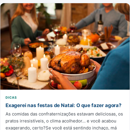
DICAS
Exagerei nas festas de Natal: O que fazer agora?
As comidas das confraternizações estavam deliciosas, os
pratos irresistíveis, o clima acolhedor… e você acabou
exagerando, certo?Se você está sentindo inchaço, má