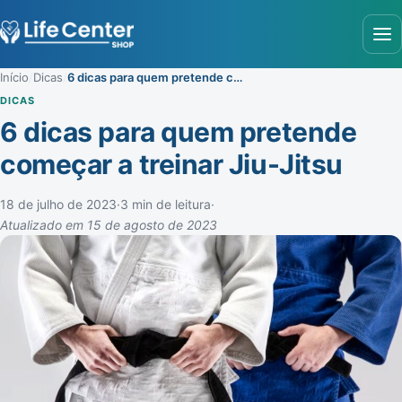
Abr
Início
/
Dicas
/
6 dicas para quem pretende começar a treinar Jiu-Jitsu
DICAS
6 dicas para quem pretende
começar a treinar Jiu-Jitsu
18 de julho de 2023
·
3 min de leitura
·
Atualizado em 15 de agosto de 2023