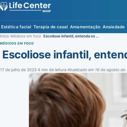
Estética facial
Terapia de casal
Amamentação
Ansiedade
Início
/
Médicos em foco
/
Escoliose infantil, entenda os sinais.
MÉDICOS EM FOCO
Escoliose infantil, enten
17 de julho de 2023
·
4 min de leitura
·
Atualizado em 16 de agosto de