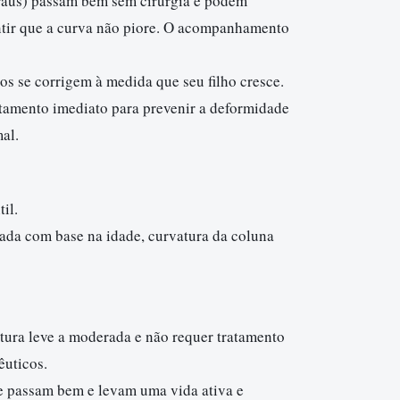
raus) passam bem sem cirurgia e podem
tir que a curva não piore. O acompanhamento
tos se corrigem à medida que seu filho cresce.
atamento imediato para prevenir a deformidade
mal.
til.
icada com base na idade, curvatura da coluna
atura leve a moderada e não requer tratamento
êuticos.
te passam bem e levam uma vida ativa e