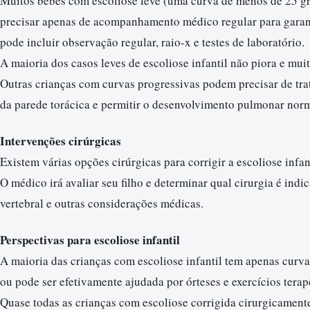
Muitos bebês com escoliose leve (uma curva de menos de 25 g
precisar apenas de acompanhamento médico regular para garan
pode incluir observação regular, raio-x e testes de laboratório.
A maioria dos casos leves de escoliose infantil não piora e mui
Outras crianças com curvas progressivas podem precisar de tr
da parede torácica e permitir o desenvolvimento pulmonar nor
Intervenções cirúrgicas
Existem várias opções cirúrgicas para corrigir a escoliose infan
O médico irá avaliar seu filho e determinar qual cirurgia é ind
vertebral e outras considerações médicas.
Perspectivas para escoliose infantil
A maioria das crianças com escoliose infantil tem apenas curv
ou pode ser efetivamente ajudada por órteses e exercícios terap
Quase todas as crianças com escoliose corrigida cirurgicamen