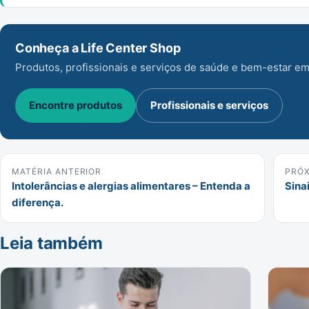
Conheça a Life Center Shop
Produtos, profissionais e serviços de saúde e bem-estar em
Encontre produtos
Profissionais e serviços
MATÉRIA ANTERIOR
PRÓX
Intolerâncias e alergias alimentares – Entenda a
Sina
diferença.
Leia também