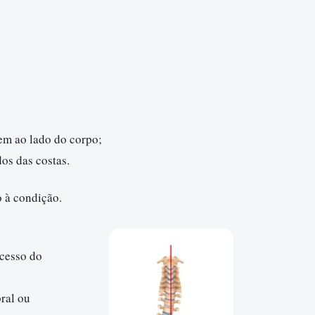
em ao lado do corpo;
dos das costas.
 à condição.
ucesso do
bral ou