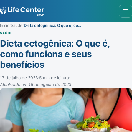
Abr
Início
/
Saúde
/
Dieta cetogênica: O que é, como funciona e seus benefícios
SAÚDE
Dieta cetogênica: O que é,
como funciona e seus
benefícios
17 de julho de 2023
·
5 min de leitura
·
Atualizado em 16 de agosto de 2023