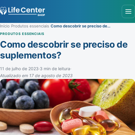
Abr
Início
/
Produtos essenciais
/
Como descobrir se preciso de suplementos?
PRODUTOS ESSENCIAIS
Como descobrir se preciso de
suplementos?
11 de julho de 2023
·
3 min de leitura
·
Atualizado em 17 de agosto de 2023