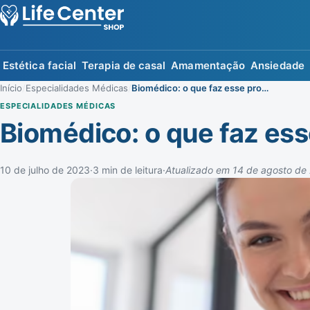
Estética facial
Terapia de casal
Amamentação
Ansiedade
Início
/
Especialidades Médicas
/
Biomédico: o que faz esse profissional?
ESPECIALIDADES MÉDICAS
Biomédico: o que faz ess
10 de julho de 2023
·
3 min de leitura
·
Atualizado em 14 de agosto de