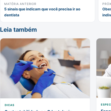
MATÉRIA ANTERIOR
PRÓX
5 sinais que indicam que você precisa ir ao
Obes
dentista
indi
Leia também
ESPEC
DICAS