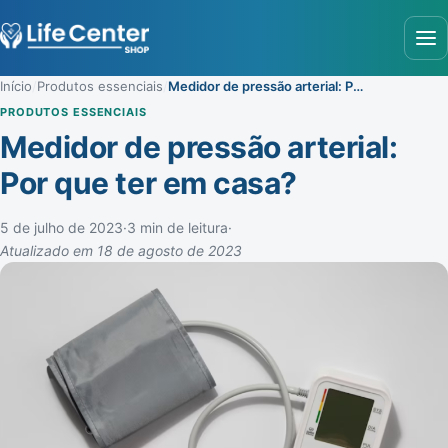
Abr
Início
/
Produtos essenciais
/
Medidor de pressão arterial: Por que ter em casa?
PRODUTOS ESSENCIAIS
Medidor de pressão arterial:
Por que ter em casa?
5 de julho de 2023
·
3 min de leitura
·
Atualizado em 18 de agosto de 2023