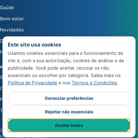
Saúde
Bem-estar
Novidades
Dicas
Este site usa cookies
Notícias
Usamos cookies essenciais para o funcionamento do
site e, com a sua autorização, cookies de análise e de
INSTITUCIONAL
publicidade. Você pode aceitar, recusar os não
essenciais ou escolher por categoria. Saiba mais na
Sobre a Life Center Shop
Política de Privacidade
e nos
Termos e Condições
.
Central de Ajuda
Gerenciar preferências
Política de Privacidade
Termos e Condições de Uso
Rejeitar não essenciais
Aceitar todos
2026 Life Center Blog. Todos os direitos reservados.
·
Preferências de cookies