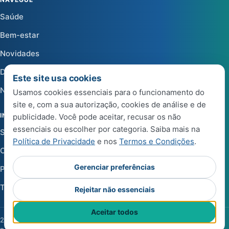
Saúde
Bem-estar
Novidades
Dicas
Este site usa cookies
Notícias
Usamos cookies essenciais para o funcionamento do
site e, com a sua autorização, cookies de análise e de
INSTITUCIONAL
publicidade. Você pode aceitar, recusar os não
essenciais ou escolher por categoria. Saiba mais na
Sobre a Life Center Shop
Política de Privacidade
e nos
Termos e Condições
.
Central de Ajuda
Gerenciar preferências
Política de Privacidade
Termos e Condições de Uso
Rejeitar não essenciais
Aceitar todos
2026 Life Center Blog. Todos os direitos reservados.
·