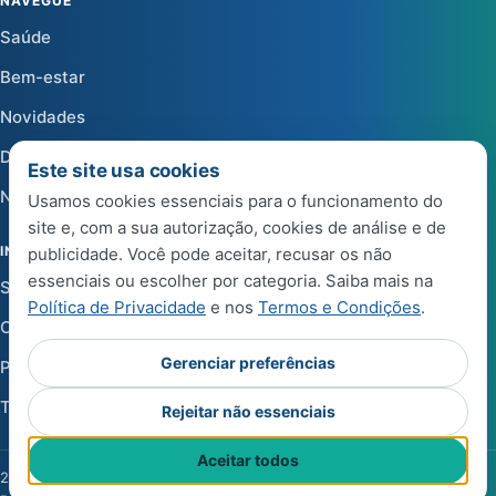
NAVEGUE
Saúde
Bem-estar
Novidades
Dicas
Este site usa cookies
Notícias
Usamos cookies essenciais para o funcionamento do
site e, com a sua autorização, cookies de análise e de
INSTITUCIONAL
publicidade. Você pode aceitar, recusar os não
essenciais ou escolher por categoria. Saiba mais na
Sobre a Life Center Shop
Política de Privacidade
e nos
Termos e Condições
.
Central de Ajuda
Gerenciar preferências
Política de Privacidade
Termos e Condições de Uso
Rejeitar não essenciais
Aceitar todos
2026 Life Center Blog. Todos os direitos reservados.
·