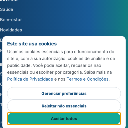
Saúde
Bem-estar
Novidades
Dicas
Este site usa cookies
Notícias
Usamos cookies essenciais para o funcionamento do
site e, com a sua autorização, cookies de análise e de
INSTITUCIONAL
publicidade. Você pode aceitar, recusar os não
essenciais ou escolher por categoria. Saiba mais na
Sobre a Life Center Shop
Política de Privacidade
e nos
Termos e Condições
.
Central de Ajuda
Gerenciar preferências
Política de Privacidade
Termos e Condições de Uso
Rejeitar não essenciais
Aceitar todos
2026 Life Center Blog. Todos os direitos reservados.
·