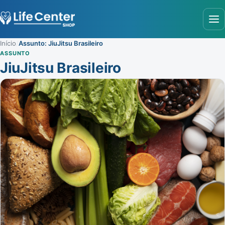
Abr
Início
/
Assunto: JiuJitsu Brasileiro
ASSUNTO
JiuJitsu Brasileiro