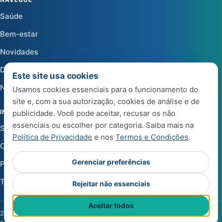
Saúde
Bem-estar
Novidades
Dicas
Este site usa cookies
Notícias
Usamos cookies essenciais para o funcionamento do
site e, com a sua autorização, cookies de análise e de
INSTITUCIONAL
publicidade. Você pode aceitar, recusar os não
essenciais ou escolher por categoria. Saiba mais na
Sobre a Life Center Shop
Política de Privacidade
e nos
Termos e Condições
.
Central de Ajuda
Gerenciar preferências
Política de Privacidade
Termos e Condições de Uso
Rejeitar não essenciais
Aceitar todos
2026 Life Center Blog. Todos os direitos reservados.
·