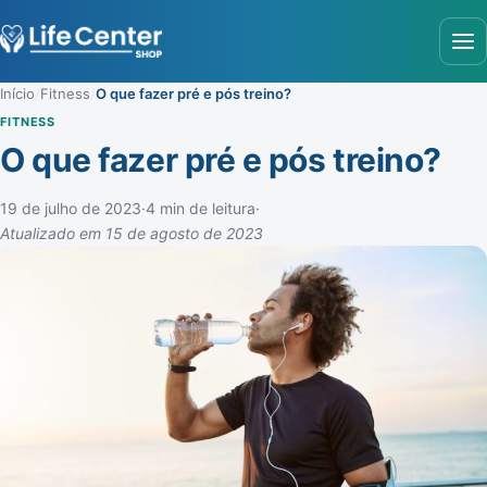
Abr
Início
/
Fitness
/
O que fazer pré e pós treino?
FITNESS
O que fazer pré e pós treino?
19 de julho de 2023
·
4 min de leitura
·
Atualizado em 15 de agosto de 2023