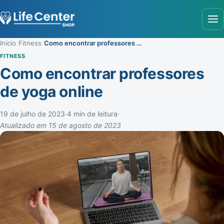
Abr
Início
/
Fitness
/
Como encontrar professores de yoga online
FITNESS
Como encontrar professores
de yoga online
19 de julho de 2023
·
4 min de leitura
·
Atualizado em 15 de agosto de 2023