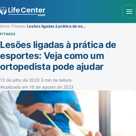
Abr
Início
/
Fitness
/
Lesões ligadas à prática de esportes: Veja como um ortopedista pode ajudar
FITNESS
Lesões ligadas à prática de
esportes: Veja como um
ortopedista pode ajudar
13 de julho de 2023
·
3 min de leitura
·
Atualizado em 16 de agosto de 2023