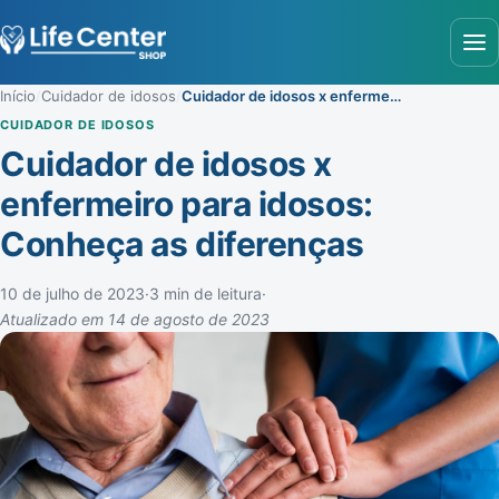
Abr
Início
/
Cuidador de idosos
/
Cuidador de idosos x enfermeiro para idosos: Conheça as diferenças
CUIDADOR DE IDOSOS
Cuidador de idosos x
enfermeiro para idosos:
Conheça as diferenças
10 de julho de 2023
·
3 min de leitura
·
Atualizado em 14 de agosto de 2023